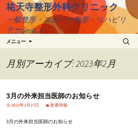
コ
祐天寺整形外科クリニック
ン
一般整形・スポーツ整形・リハビリ
テ
ン
テーション
ツ
検
へ
メニュー
索:
移
動
月別アーカイブ: 2023年2月
3月の外来担当医師のお知らせ
2023年2月27日
新着情報
3月の外来担当医師のお知らせ