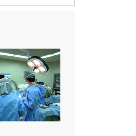
療法や正しい姿勢・動作の見直しも重
復や成長因子の活性化を促す治療法で
とができます。基本的に生理食塩水を
ような『腱・靭帯の炎症や損傷』
染、注射刺激による遅発性筋痛、神経
回程度注射を行います。高濃度ブドウ
生活習慣病をお持ちの方でも安全に治
染、注射刺激による遅発性筋痛、神経
続くことがあります。