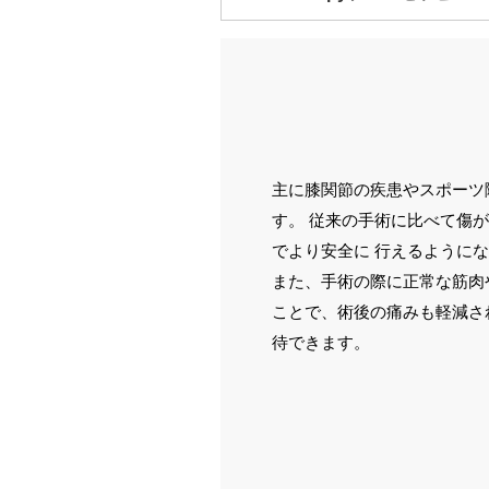
るため、副作用のリスクや身体への
要です。 当院では保険適用で治療を
プロロセラピーは高濃度のブドウ糖
【適応疾患】
す。 主にアメリカなど海外で積極
五十肩、拘縮肩
【効果】
寝違え、ぎっくり腰などの急性の筋
損傷した組織や弱った靭帯、腱、関
肩こり、付着部炎
テニス肘やアキレス腱などの腱炎、
神経障害（坐骨神経痛や手根管症候
【適応】
【治療法の特徴】
・仙腸関節痛のような『関節痛』
主に膝関節の疾患やスポーツ
エコーで確認しながら、原因となる
・野球肘、テニス肘（上腕骨外側上
す。 従来の手術に比べて傷
使用するため、安全に治療を行う事
・肉離れの後遺症・スポーツ障害、
【副作用やリスク】
・慢性的な痛み など
でより安全に 行えるように
針を使って注射を打つため、一般的
その他、ステロイドによる治療がお
また、手術の際に正常な筋肉
損傷などが生じる可能性があります
【治療法の特徴】
ことで、術後の痛みも軽減さ
エコーを見ながら、患部に高濃度ブ
糖液を使用するため、安全に治療を
待できます。
療を受けていただくことができます
【副作用】
針を使って注射を打つため、一般的
損傷などが生じる可能性があります