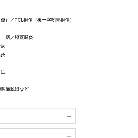
損傷）／PCL損傷（後十字靭帯損傷）
ター病／膝蓋腱炎
ー病
膜炎
り症
鎖関節脱臼など
イントで薬液を注射して、癒着した筋
麻酔薬が入った生理食塩水を注射す