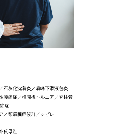
／石灰化沈着炎／肩峰下滑液包炎
性腰痛症／椎間板ヘルニア／脊柱管
節症
ア／頚肩腕症候群／シビレ
外反母趾