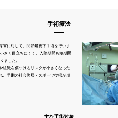
負担が少ないとされています。ただし、再発を予防するためには、運動
行っています。
液を患部に注射し、意図的に軽度の炎症を引き起こすことで、組織の修
的に行われている治療法で、近年日本でも少しずつ広まってきています。
手術療法
膜性疼痛
節などの修復を促進する。
付着部炎などの難治性の痛みに効果がある。
群など）
障害に対して、関節鏡視下手術を行いま
筋膜へ直接薬液を注入します。麻酔薬も微量なので、繰り返し受けるこ
顆炎）、膝蓋腱炎、肩腱板炎・腱板損傷、アキレス腱炎、足底腱膜炎の
が小さく目立ちにくく、入院期間も短期間
が出来ます。妊婦や授乳中の方にも、安心して受けていただけます。
捻挫
なりました。
な注射と同様の副作用があります。痛み、出血、腫れ、穿刺部からの感
勧めできないケースには有効と考えています。
や組織を傷つけるリスクが小さくなった
。
れ、早期の社会復帰・スポーツ復帰が期
ドウ糖液を注入します。症状に応じて１～２週に1回の間隔で、３～５
行うことができます。高齢者、妊婦や授乳中の方、糖尿病、高血圧等の
。
な注射と同様の副作用があります。痛み、出血、腫れ、穿刺部からの感
。意図的に局所炎症を引き起こすため、注射部位の痛みが3～4日間ほど
主な手術対象