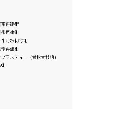
靭帯再建術
靭帯再建術
、半月板切除術
靭帯再建術
クプラスティー（骨軟骨移植）
出術