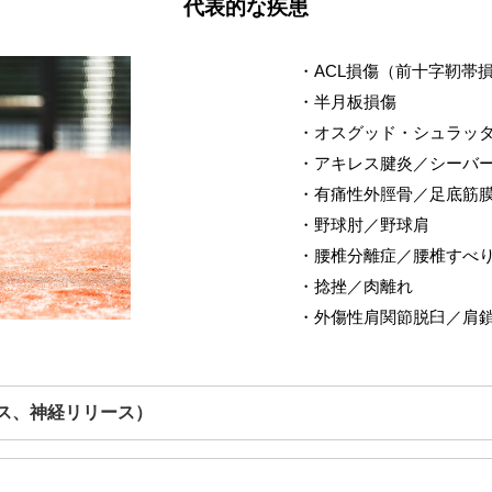
代表的な疾患
・ACL損傷（前十字靭帯
・半月板損傷
・オスグッド・シュラッ
・アキレス腱炎／シーバ
・有痛性外脛骨／足底筋
・野球肘／野球肩
・腰椎分離症／腰椎すべ
・捻挫／肉離れ
・外傷性肩関節脱臼／肩
ス、神経リリース）
神経リリース）は、エコー（超音波）を診ながら、目的の箇所にピンポ
。痛みやしびれ、コリ、可動域の改善が期待できます。 この治療法は、