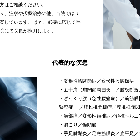
方はご相談ください。
り、注射や投薬治療の他、当院ではリ
案しています。 また、必要に応じて手
院にて院長が執刀します。
代表的な疾患
・変形性膝関節症／変形性股関節症
・五十肩（肩関節周囲炎）／腱板断裂
・ぎっくり腰（急性腰痛症）／筋筋膜
狭窄症 ／腰椎椎間板症／腰椎椎間関
・頚部痛／変形性頚椎症／頚椎ヘルニ
・肩こり／偏頭痛
・手足腱鞘炎／足底筋膜炎／扁平足／