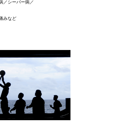
病／シーバー病／
痛みなど