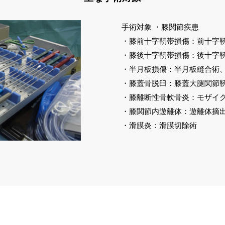
手術対象 ・膝関節疾患
・膝前十字靭帯損傷：前十字
・膝後十字靭帯損傷：後十字
・半月板損傷：半月板縫合術
・膝蓋骨脱臼：膝蓋大腿関節
・膝離断性骨軟骨炎：モザイ
・膝関節内遊離体：遊離体摘
・滑膜炎：滑膜切除術